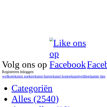
Volg ons op
Face
Registreren
Inloggen
welkom
kunst zoeken
kunst huren
kunst kopen
kunstveiling
laatste tips
Categoriën
Alles
(2540)