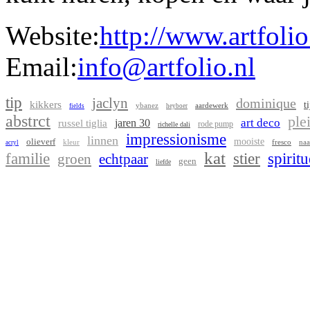
Website:
http://www.artfolio
Email:
info@artfolio.nl
tip
jaclyn
dominique
kikkers
t
ybanez
aardewerk
fields
heyboer
abstrct
ple
art deco
jaren 30
russel tiglia
rode pump
richelle dali
impressionisme
linnen
olieverf
mooiste
kleur
fresco
naa
acryl
kat
familie
stier
spiritu
groen
echtpaar
geen
liefde